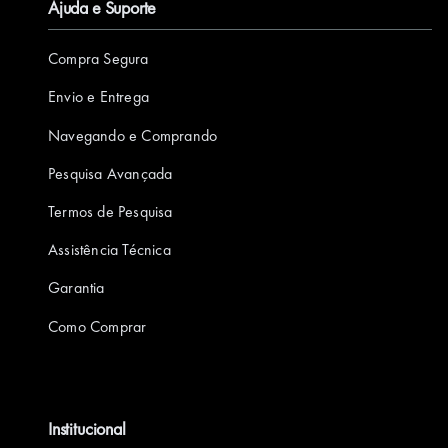
Ajuda e Suporte
F
L
T
Y
I
a
i
w
o
n
Compra Segura
c
n
i
u
s
e
k
t
T
t
Envio e Entrega
b
e
t
u
a
Navegando e Comprando
o
d
e
b
g
Pesquisa Avançada
o
I
r
e
r
k
n
a
Termos de Pesquisa
m
Assistência Técnica
Garantia
Como Comprar
Institucional