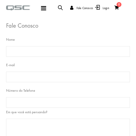
items
0
Alternar
Fale Conosco
Login
Cart
Nav
Fale Conosco
Nome
E-mail
Número do Telefone
Em que você está pensando?