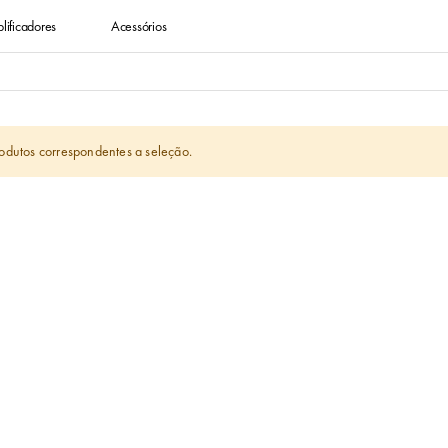
lificadores
Acessórios
dutos correspondentes a seleção.