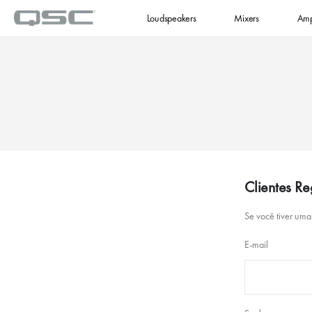
Loudspeakers
Mixers
Amp
Clientes Re
Se você tiver uma
E-mail