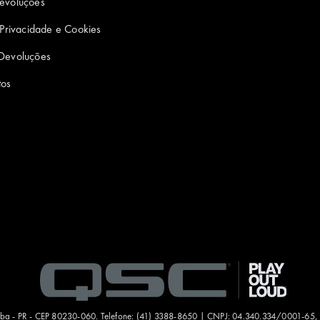
Devoluções
o
d
e
b
g
e Privacidade e Cookies
o
I
r
e
r
k
n
a
 Devoluções
m
tos
tiba - PR - CEP 80230-060. Telefone: (41) 3388-8650 | CNPJ: 04.340.334/0001-65, 