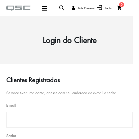
items
0
Alternar
Fale Conosco
Login
Cart
Nav
Login do Cliente
Clientes Registrados
Se você tiver uma conta, acesse com seu endereço de e-mail e senha.
E-mail
Senha