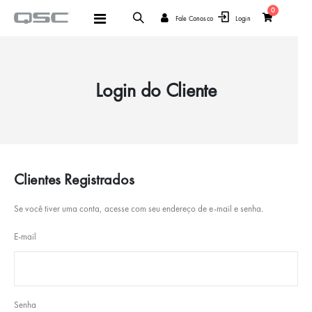
items
0
Alternar
Fale Conosco
Login
Cart
Nav
Login do Cliente
Clientes Registrados
Se você tiver uma conta, acesse com seu endereço de e-mail e senha.
E-mail
Senha