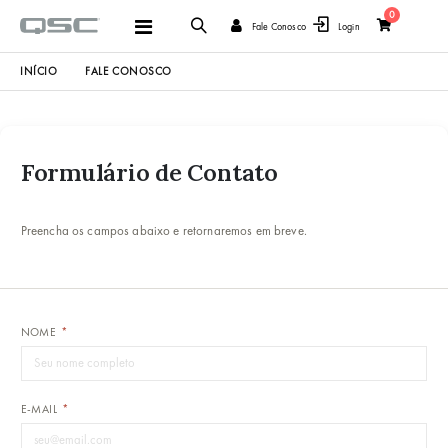
items
0
Alternar
Fale Conosco
Login
Cart
Nav
INÍCIO
FALE CONOSCO
Formulário de Contato
Preencha os campos abaixo e retornaremos em breve.
NOME
*
E-MAIL
*