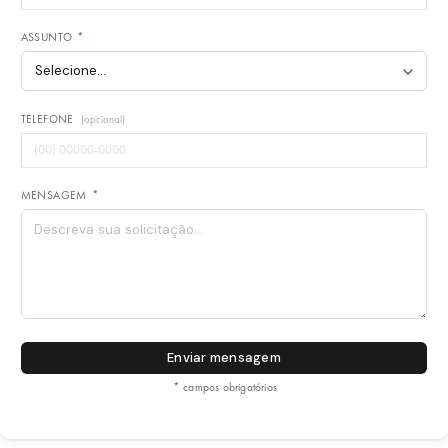
ASSUNTO
*
TELEFONE
(opcional)
MENSAGEM
*
Enviar mensagem
*
campos obrigatórios