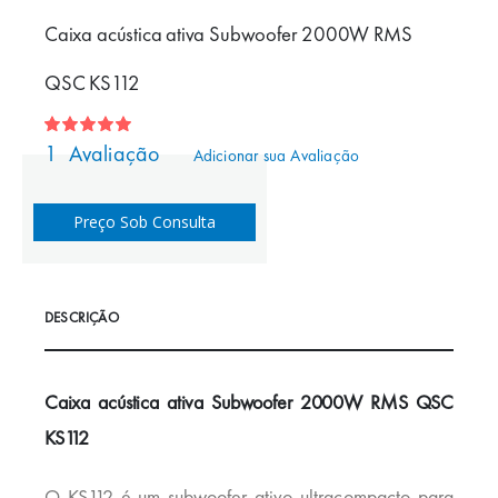
o
Caixa acústica ativa Subwoofer 2000W RMS
início
da
QSC KS112
Galeria
de
Classificação:
100
100
% of
1
Avaliação
imagens
Adicionar sua Avaliação
Preço Sob Consulta
DESCRIÇÃO
Caixa acústica ativa Subwoofer 2000W RMS QSC
KS112
O KS112 é um subwoofer ativo ultracompacto para