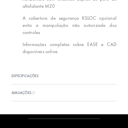
altofalante M20
A cobertura de segurança KSLOC opcional
evita a manipulação não autorizada dos
controles
Informações completas sobre EASE e CAD
disponíveis online
ESPECIFICAÇÕES
AVALIAÇÕES
1