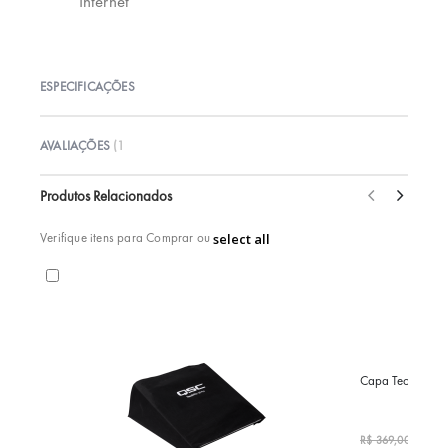
Internet
ESPECIFICAÇÕES
AVALIAÇÕES
1
Produtos Relacionados
Verifique itens para Comprar ou
select all
Capa Tecido T
Preço
R$ 2
R$ 369,00
Especi