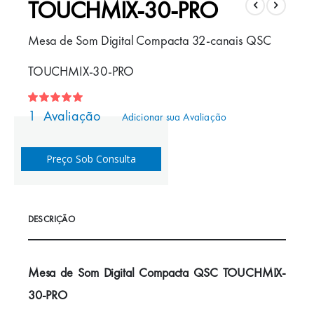
TOUCHMIX-30-PRO
para
o
Mesa de Som Digital Compacta 32-canais QSC
início
da
TOUCHMIX-30-PRO
Galeria
de
Classificação:
100
100
% of
1
Avaliação
imagens
Adicionar sua Avaliação
Preço Sob Consulta
DESCRIÇÃO
Mesa de Som Digital Compacta QSC TOUCHMIX-
30-PRO