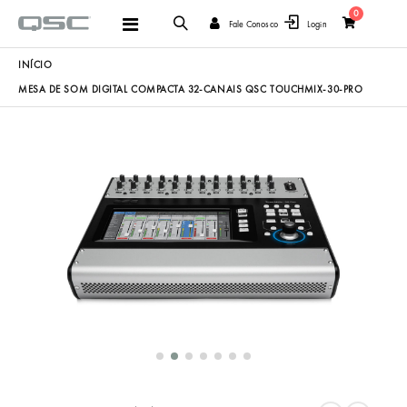
items
0
Alternar
Fale Conosco
Login
Cart
Nav
INÍCIO
MESA DE SOM DIGITAL COMPACTA 32-CANAIS QSC TOUCHMIX-30-PRO
Pular
para
o
final
da
Galeria
de
imagens
Saltar